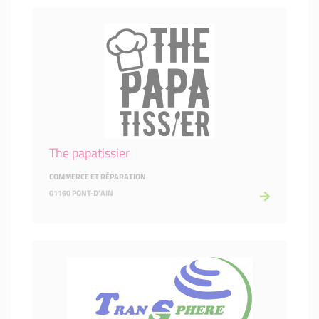
The papatissier
COMMERCE ET RÉPARATION
01160 PONT-D'AIN