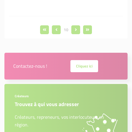
10
Contactez-nous !
Cliquez ici
Créateurs
Trouvez à qui vous adresser
Créateurs, repreneurs, vos interlocuteurs en
région.