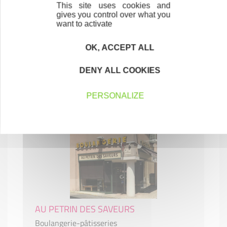
This site uses cookies and
gives you control over what you
want to activate
ATELIER METALLERIC
Métallerie-Serrurerie
OK, ACCEPT ALL
CONSTRUCTION-BTP
DENY ALL COOKIES
01150 VILLEBOIS
PERSONALIZE
AU PETRIN DES SAVEURS
Boulangerie-pâtisseries