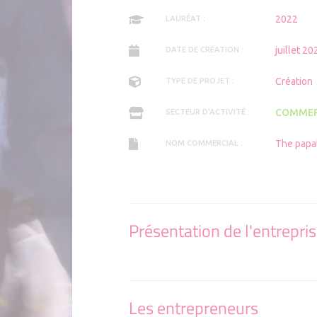
Applicat
Comment 
2022
LAURÉAT :
juillet 20
DATE DE CRÉATION :
Création
TYPE DE PROJET :
COMMER
SECTEUR D'ACTIVITÉ :
The papat
NOM COMMERCIAL :
Présentation de l'entrepri
Les entrepreneurs