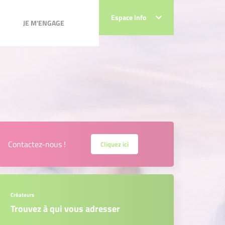
JE M'ENGAGE
Espace Info
Espace Info
JE M'ENGAGE
Contactez-nous !
Cliquez ici
Créateurs
Trouvez à qui vous adresser