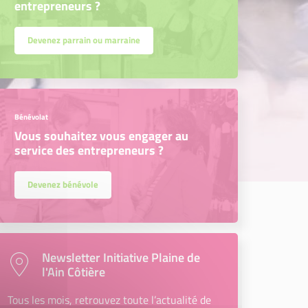
entrepreneurs ?
Devenez parrain ou marraine
Bénévolat
Vous souhaitez vous engager au
service des entrepreneurs ?
Devenez bénévole
Newsletter Initiative Plaine de
l'Ain Côtière
Tous les mois, retrouvez toute l’actualité de