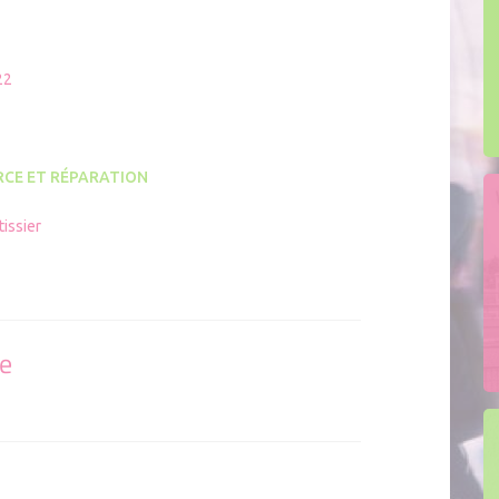
ion mobile MON KIT ENTREPRENEUR
adhérer
22
CE ET RÉPARATION
issier
se