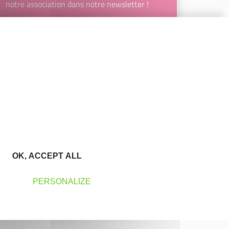
notre association dans notre newsletter !
Votre Email
JE M’INSCRIS
En renseignant mon adresse email, j’accepte de recevoir la
newsletter d'Initiative Plaine de l'Ain Côtière et affirme avoir
pris connaissance de la
politique de confidentialité d’Initiative
Plaine de l'Ain Côtière
permettant d’en savoir plus sur les
traitements de données et mes droits sur celles-ci. Vous
pouvez-vous désinscrire à tout moment à l’aide des liens de
désinscription disponibles dans chaque Newsletter ou en
nous contactant à l’adresse
initiative.pac@gmail.com
OK, ACCEPT ALL
PERSONALIZE