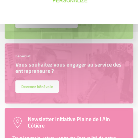
PERSONALIZE
entrepreneurs ?
Devenez parrain ou marraine
Bénévolat
Vous souhaitez vous engager au service des
entrepreneurs ?
Devenez bénévole
Newsletter Initiative Plaine de l'Ain
Côtière