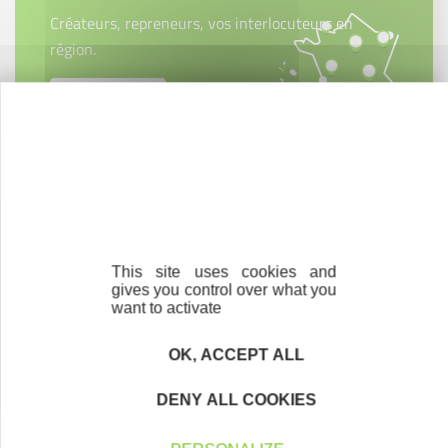
Créateurs, repreneurs, vos interlocuteurs en
région.
En savoir plus
Accompagnement
Nous les avons accompagnés dans leur
projet entrepreneurial
This site uses cookies and
gives you control over what you
Découvrez qui ils sont !
want to activate
OK, ACCEPT ALL
DENY ALL COOKIES
Parrainage
Vous souhaitez aider de jeunes