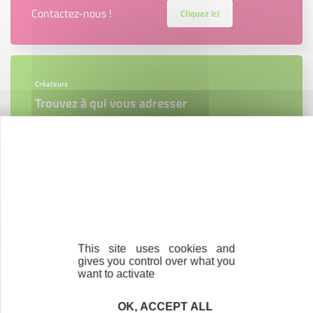
Contactez-nous !
Cliquez ici
Créateurs
Trouvez à qui vous adresser
Créateurs, repreneurs, vos interlocuteurs en
région.
En savoir plus
This site uses cookies and
gives you control over what you
Accompagnement
want to activate
Nous les avons accompagnés dans leur
projet entrepreneurial
OK, ACCEPT ALL