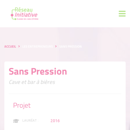
ACCUEIL
LES ENTREPRENEURS
SANS PRESSION
Sans Pression
Cave et bar à bières
Projet
2016
LAURÉAT :