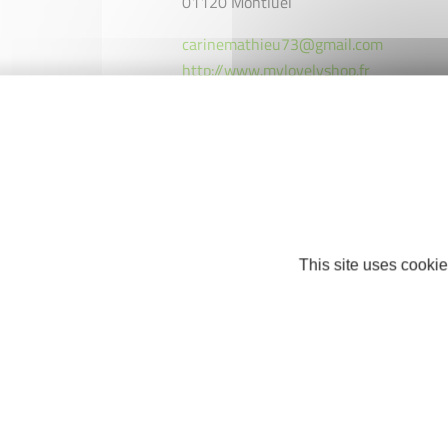
01120 Montluel
carinemathieu73@gmail.com
http://www.mylovelyshop.fr
Facebook
This site uses cookie