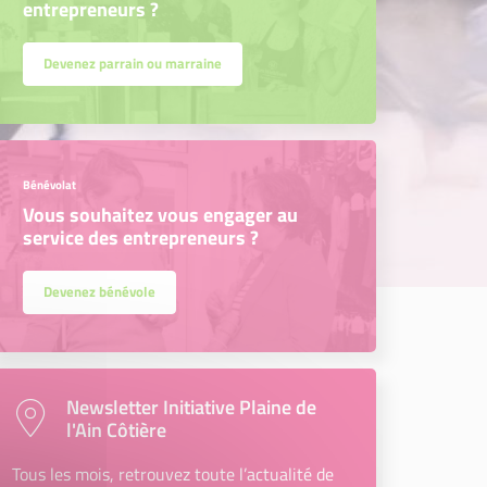
entrepreneurs ?
Devenez parrain ou marraine
Bénévolat
Vous souhaitez vous engager au
service des entrepreneurs ?
Devenez bénévole
Newsletter Initiative Plaine de
l'Ain Côtière
Tous les mois, retrouvez toute l’actualité de