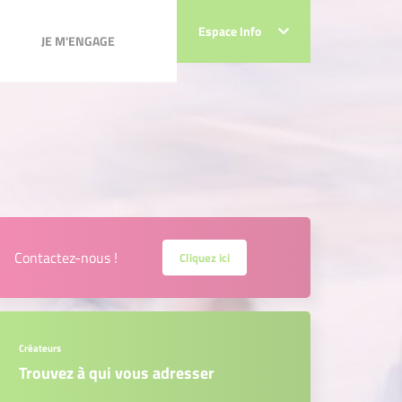
JE M'ENGAGE
Espace Info
Espace Info
JE M'ENGAGE
Contactez-nous !
Cliquez ici
Créateurs
Trouvez à qui vous adresser