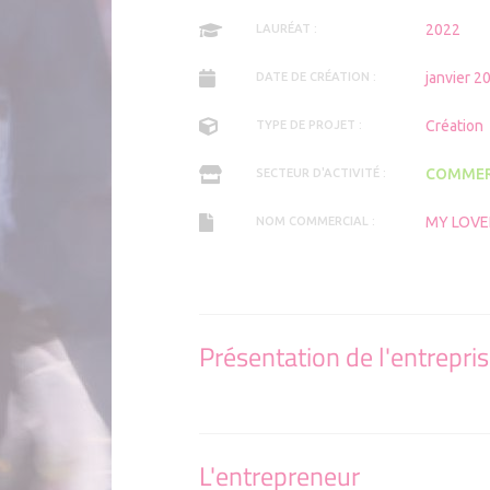
Applicat
Comment 
2022
LAURÉAT :
janvier 2
DATE DE CRÉATION :
Création
TYPE DE PROJET :
COMMER
SECTEUR D'ACTIVITÉ :
MY LOVE
NOM COMMERCIAL :
Présentation de l'entrepri
L'entrepreneur