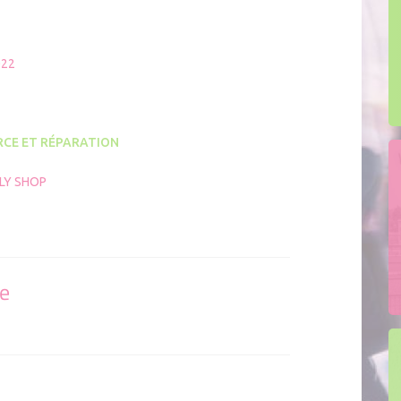
ion mobile MON KIT ENTREPRENEUR
adhérer
022
CE ET RÉPARATION
LY SHOP
se