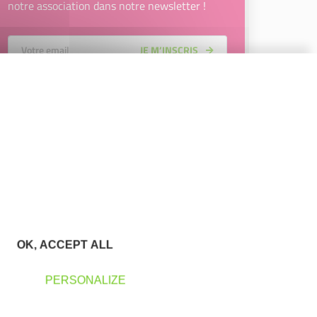
notre association dans notre newsletter !
Votre Email
JE M’INSCRIS
En renseignant mon adresse email, j’accepte de recevoir la
newsletter d'Initiative Plaine de l'Ain Côtière et affirme avoir
pris connaissance de la
politique de confidentialité d’Initiative
Plaine de l'Ain Côtière
permettant d’en savoir plus sur les
traitements de données et mes droits sur celles-ci. Vous
pouvez-vous désinscrire à tout moment à l’aide des liens de
désinscription disponibles dans chaque Newsletter ou en
nous contactant à l’adresse
initiative.pac@gmail.com
OK, ACCEPT ALL
PERSONALIZE