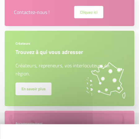
Contactez-nous !
Cliquez ici
Créateurs
Trouvez à qui vous adresser
Créateurs, repreneurs, vos interlocuteurs en
région.
En savoir plus
Accompagnement
Nous les avons accompagnés dans leur
projet entrepreneurial