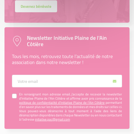
Devenez bénévole
Newsletter Initiative Plaine de l'Ain
Côtière
Tous les mois, retrouvez toute l’actualité de notre
association dans notre newsletter !
Votre Email
En renseignant mon adresse email, j’accepte de recevoir la newsletter
d'Initiative Plaine de l'Ain Côtière et affirme avoir pris connaissance de la
politique de confidentialité d’Initiative Plaine de l'Ain Côtière
permettant
d’en savoir plus sur les traitements de données et mes droits sur celles-ci.
Vous pouvez-vous désinscrire à tout moment à l’aide des liens de
désinscription disponibles dans chaque Newsletter ou en nous contactant
à l’adresse
initiative.pac@gmail.com