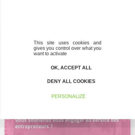
Découvrez qui ils sont !
This site uses cookies and
gives you control over what you
Parrainage
want to activate
Vous souhaitez aider de jeunes
entrepreneurs ?
OK, ACCEPT ALL
Devenez parrain ou marraine
DENY ALL COOKIES
PERSONALIZE
Bénévolat
Vous souhaitez vous engager au service des
entrepreneurs ?