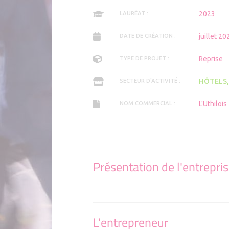
Applicat
Comment 
2023
LAURÉAT :
juillet 20
DATE DE CRÉATION :
Reprise
TYPE DE PROJET :
HÔTELS,
SECTEUR D'ACTIVITÉ :
L'Uthilois
NOM COMMERCIAL :
Présentation de l'entrepri
L'entrepreneur