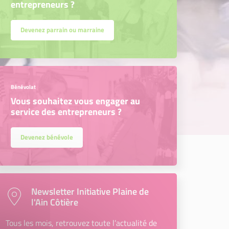
entrepreneurs ?
Devenez parrain ou marraine
Bénévolat
Vous souhaitez vous engager au
service des entrepreneurs ?
Devenez bénévole
Newsletter Initiative Plaine de
l'Ain Côtière
Tous les mois, retrouvez toute l’actualité de