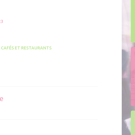
ion mobile MON KIT ENTREPRENEUR
adhérer
23
 CAFÉS ET RESTAURANTS
se