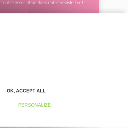
notre association dans notre newsletter !
Votre Email
JE M’INSCRIS
En renseignant mon adresse email, j’accepte de recevoir la
newsletter d'Initiative Plaine de l'Ain Côtière et affirme avoir
pris connaissance de la
politique de confidentialité d’Initiative
Plaine de l'Ain Côtière
permettant d’en savoir plus sur les
traitements de données et mes droits sur celles-ci. Vous
pouvez-vous désinscrire à tout moment à l’aide des liens de
désinscription disponibles dans chaque Newsletter ou en
nous contactant à l’adresse
initiative.pac@gmail.com
OK, ACCEPT ALL
PERSONALIZE