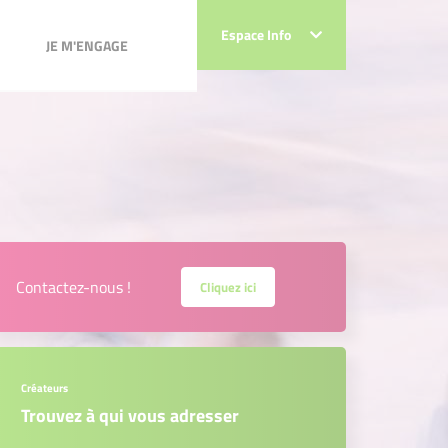
JE M'ENGAGE
Espace Info
Espace Info
JE M'ENGAGE
Contactez-nous !
Cliquez ici
Créateurs
Trouvez à qui vous adresser