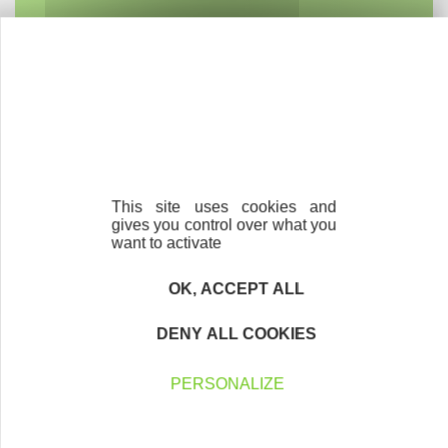
Accompagnement
Nous les avons accompagnés dans leur
projet entrepreneurial
Découvrez qui ils sont !
This site uses cookies and
gives you control over what you
want to activate
OK, ACCEPT ALL
Parrainage
Vous souhaitez aider de jeunes
entrepreneurs ?
DENY ALL COOKIES
PERSONALIZE
Devenez parrain ou marraine