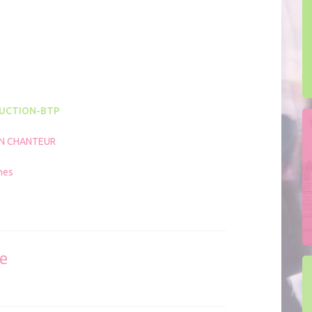
ion mobile MON KIT ENTREPRENEUR
adhérer
UCTION-BTP
N CHANTEUR
nes
se