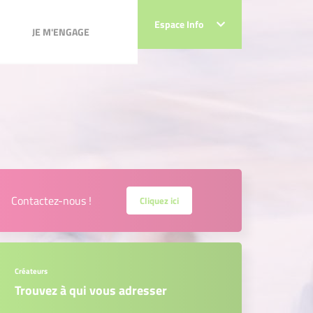
JE M'ENGAGE
Espace Info
Espace Info
JE M'ENGAGE
Contactez-nous !
Cliquez ici
Créateurs
Trouvez à qui vous adresser