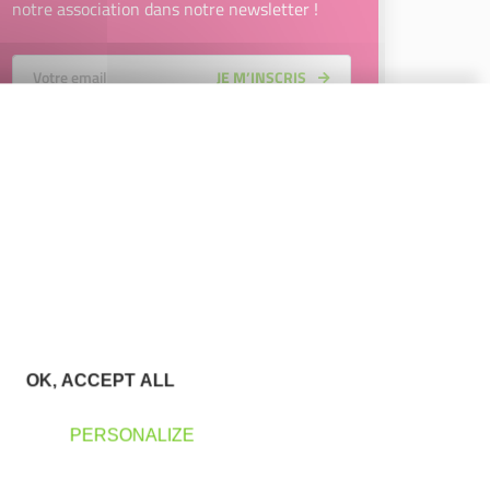
notre association dans notre newsletter !
Votre Email
JE M’INSCRIS
En renseignant mon adresse email, j’accepte de recevoir la
newsletter d'Initiative Plaine de l'Ain Côtière et affirme avoir
pris connaissance de la
politique de confidentialité d’Initiative
Plaine de l'Ain Côtière
permettant d’en savoir plus sur les
traitements de données et mes droits sur celles-ci. Vous
pouvez-vous désinscrire à tout moment à l’aide des liens de
désinscription disponibles dans chaque Newsletter ou en
nous contactant à l’adresse
initiative.pac@gmail.com
OK, ACCEPT ALL
PERSONALIZE