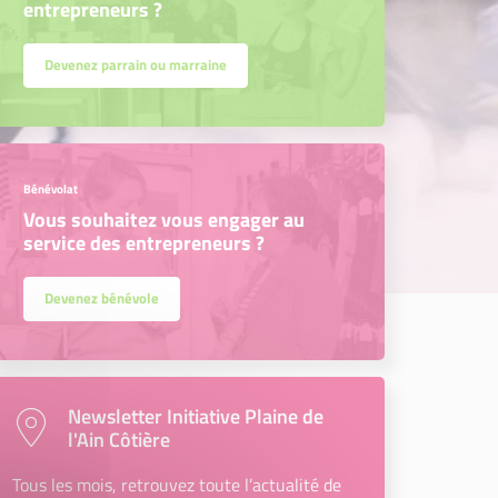
entrepreneurs ?
Devenez parrain ou marraine
Bénévolat
Vous souhaitez vous engager au
service des entrepreneurs ?
Devenez bénévole
Newsletter Initiative Plaine de
l'Ain Côtière
Tous les mois, retrouvez toute l’actualité de